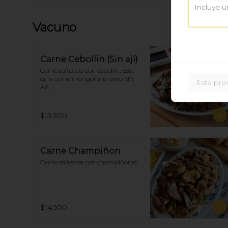
Vacuno
Carne Cebollin (Sin ají)
Carne salteada con cebollín. Esta 
es la carne mongoliana pero SIN 
Este pro
AJI.
$13.300
Carne Champiñon
Carne salteada con champiñones
$14.500