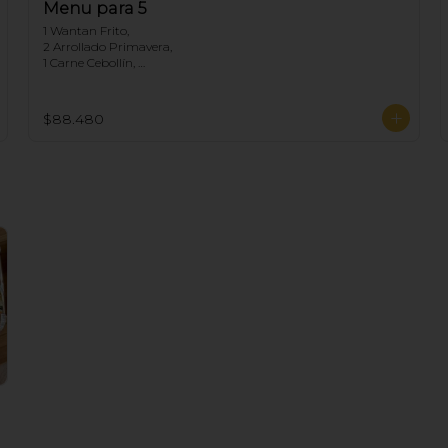
Menu para 5
1 Wantan Frito, 

2 Arrollado Primavera, 

1 Carne Cebollín, 

1 Diente de dragón de Pollo, 

1 Chapsui Carne, 

1 Arrollado de Marisco, 

$88.480
1 Pollo Cebollín,

5 Arroz Chaufan