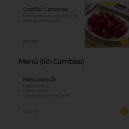
Costillar Cantones
Cerdo arrebosado con tamarindo 
(salsa agridulce) y piña
$14.400
Menú (Sin Cambios)
Menu para 2A
1 Wantan Frito, 

1 Chapsui Pollo, 

1 Diente de dragón de Carne, 

2 Arroz Chaufan
$34.720