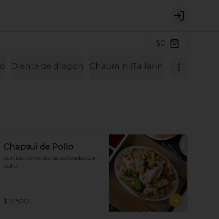
Login
$0
o
Diente de dragón
Chaumin (Tallarines)
Pescados
Chapsui de Pollo
Surtido de verduras salteadas con 
pollo
$12.500