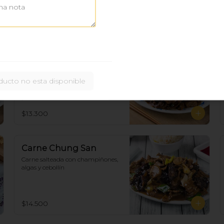
Carne Mongoliana 🌶
(Con ají)
ducto no esta disponible
Carne salteada con cebollín y ají. 
Sin Cambios. Si desea sin ají debe 
pedir Carne Cebollín.
$13.300
Carne Chung San
Carne salteada con champiñones, 
algas y cebollín
$14.500