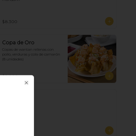
$8.300
Copa de Oro
Copas de wantan rellenas con 
pollo, verduras y cola de camarón 
(8 unidades)
$8.800
Close
Papas Fritas
$5.700