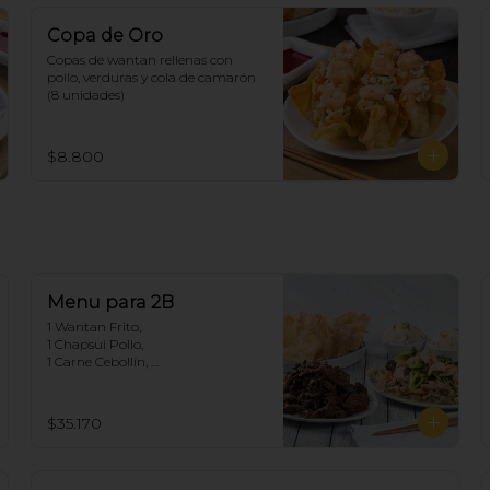
Copa de Oro
Copas de wantan rellenas con 
pollo, verduras y cola de camarón 
(8 unidades)
$8.800
Menu para 2B
1 Wantan Frito, 

1 Chapsui Pollo, 

1 Carne Cebollín, 

2 Arroz Chaufan
$35.170