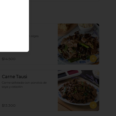
Carne Algas
Carne salteada con algas
$14.500
Carne Tausi
Carne salteada con porotos de 
soya y cebollín
$13.300