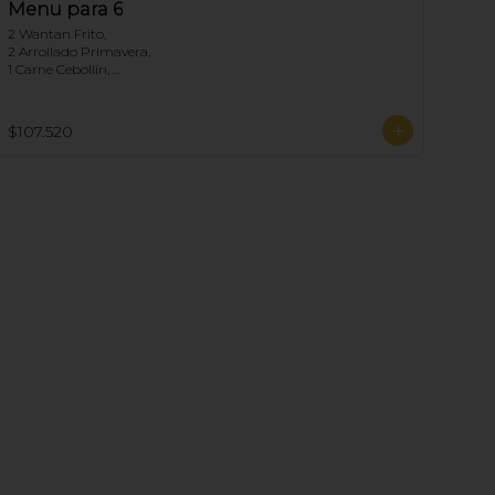
Menu para 6
2 Wantan Frito, 

2 Arrollado Primavera, 

1 Carne Cebollín, 

1 Diente de dragón de Pollo, 

1 Pollo Fuyon, 

1 Chapsui Especial, 

$107.520
1 Arrollado de Marisco, 

1 Pollo Cebollín, 

6 Arroz Chaufan