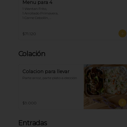
Menu para 4
1 Wantan Frito, 

1 Arrollado Primavera, 

1 Carne Cebollín, 

1 Diente de dragón de Pollo, 

1 Chapsui Carne, 

1 Pollo Cebollín, 

$71.120
4 Arroz Chaufan
Colación
Colacion para llevar
Parte arroz, parte plato a elección
$9.000
Entradas