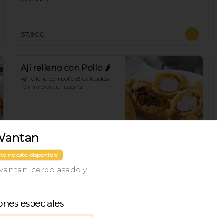
$7.800
Ají relleno con Pollo 🌶
Ají relleno con pollo (5 unidades). 
10 min extra en cocina.
$9.200
Wantan
Hunan 🌶
to no esta disponible
Masa rellena de pescado frito y ají. 
wantan, cerdo asado y
10 min extra en cocina.
ones especiales
$7.000