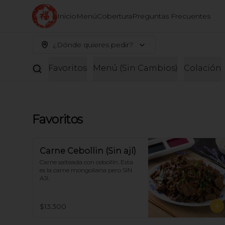
Inicio
Menú
Cobertura
Preguntas Frecuentes
¿Dónde quieres pedir?
Favoritos
Menú (Sin Cambios)
Colación
Favoritos
Carne Cebollin (Sin ají)
Carne salteada con cebollín. Esta 
es la carne mongoliana pero SIN 
AJI.
$13.300