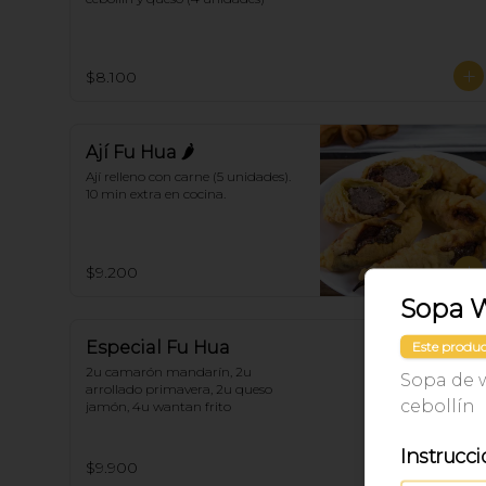
$8.100
Ají Fu Hua 🌶
Ají relleno con carne (5 unidades). 
10 min extra en cocina.
$9.200
Sopa 
Especial Fu Hua
Este produc
2u camarón mandarín, 2u 
Sopa de 
arrollado primavera, 2u queso 
cebollín
jamón, 4u wantan frito
Instrucci
$9.900