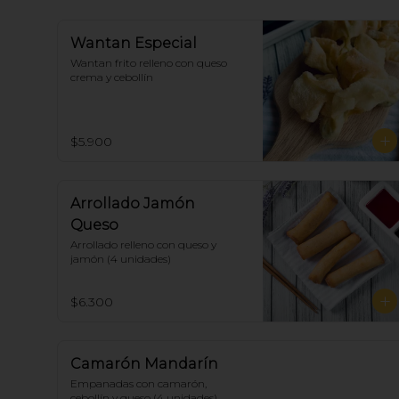
Wantan Especial
Wantan frito relleno con queso 
crema y cebollín
$5.900
Arrollado Jamón
Queso
Arrollado relleno con queso y 
jamón (4 unidades)
$6.300
Camarón Mandarín
Empanadas con camarón, 
cebollín y queso (4 unidades)