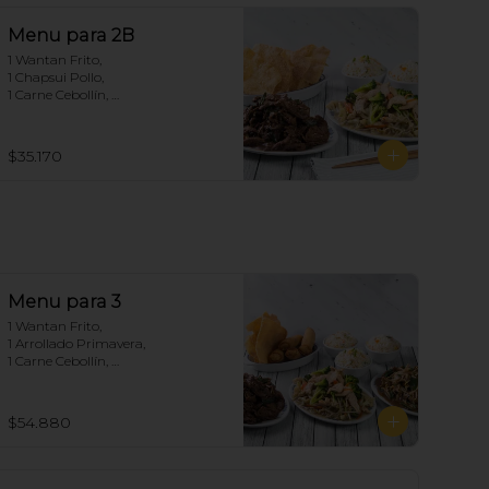
Menu para 2B
1 Wantan Frito, 

1 Chapsui Pollo, 

1 Carne Cebollín, 

2 Arroz Chaufan
$35.170
Menu para 3
1 Wantan Frito, 

1 Arrollado Primavera, 

1 Carne Cebollín, 

1 Chapsui Pollo, 

1 Diente de dragón de Carne, 

3 Arroz Chaufan
$54.880