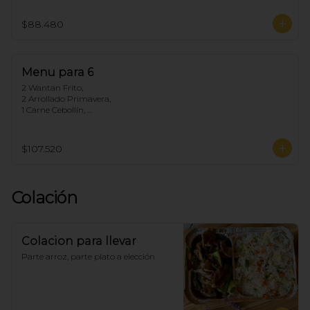
1 Chapsui Carne, 

1 Arrollado de Marisco, 

$88.480
1 Pollo Cebollín,

5 Arroz Chaufan
Menu para 6
2 Wantan Frito, 

2 Arrollado Primavera, 

1 Carne Cebollín, 

1 Diente de dragón de Pollo, 

1 Pollo Fuyon, 

1 Chapsui Especial, 

$107.520
1 Arrollado de Marisco, 

1 Pollo Cebollín, 

6 Arroz Chaufan
Colación
Colacion para llevar
Parte arroz, parte plato a elección