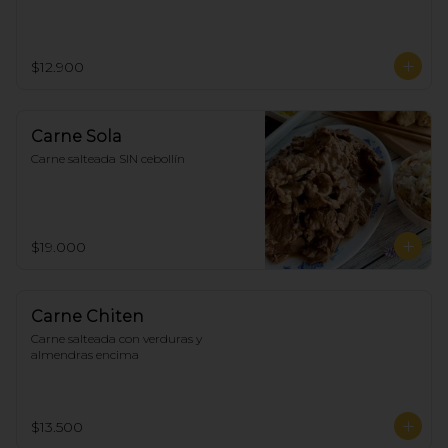
$12.900
Carne Sola
Carne salteada SIN cebollín
$19.000
Carne Chiten
Carne salteada con verduras y 
almendras encima
$13.500