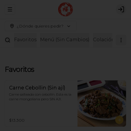
Abrir menu de navegación
Logi
¿Dónde quieres pedir?
Favoritos
Menú (Sin Cambios)
Colación
Entr
Favoritos
Carne Cebollin (Sin ají)
Carne salteada con cebollín. Esta es la 
carne mongoliana pero SIN AJI.
$13.300