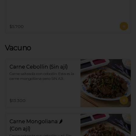
$5.700
Vacuno
Carne Cebollin (Sin ají)
Carne salteada con cebollín. Esta es la 
carne mongoliana pero SIN AJI.
$13.300
Carne Mongoliana 🌶
(Con ají)
Carne salteada con cebollín y ají. Sin 