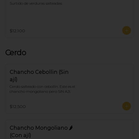
Surtido de verduras salteadas
$12.100
Cerdo
Chancho Cebollin (Sin
ají)
Cerdo salteado con cebollín. Este es el 
chancho mongoliano pero SIN AJI.
$12.500
Chancho Mongoliano 🌶
(Con ají)