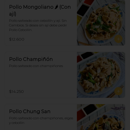
Pollo Mongoliano 🌶 (Con
ají)
Pollo salteado con cebollín y ají. Sin 
Cambios. Si desea sin ají debe pedir 
Pollo Cebollín.
$12.600
Pollo Champiñón
Pollo salteado con champiñones
$14.250
Pollo Chung San
Pollo salteado con champiñones, algas 
y cebollín