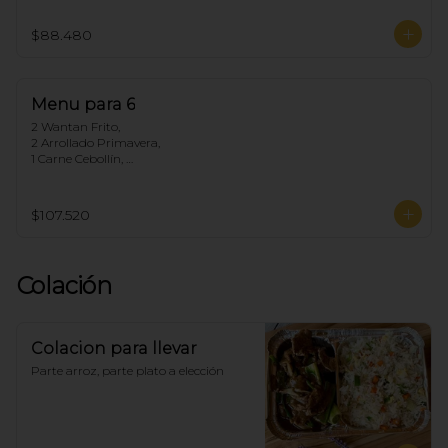
1 Chapsui Carne, 

1 Arrollado de Marisco, 

$88.480
1 Pollo Cebollín,

5 Arroz Chaufan
Menu para 6
2 Wantan Frito, 

2 Arrollado Primavera, 

1 Carne Cebollín, 

1 Diente de dragón de Pollo, 

1 Pollo Fuyon, 

1 Chapsui Especial, 

$107.520
1 Arrollado de Marisco, 

1 Pollo Cebollín, 

6 Arroz Chaufan
Colación
Colacion para llevar
Parte arroz, parte plato a elección