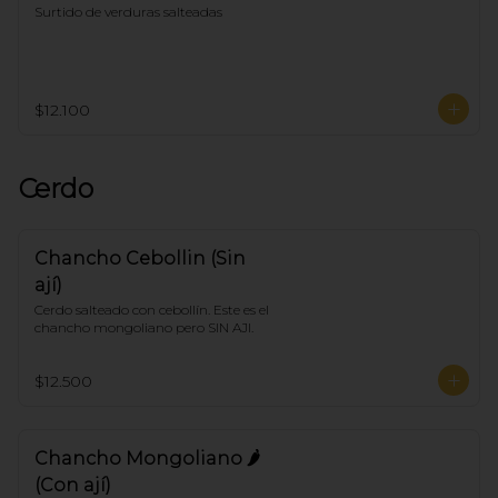
Surtido de verduras salteadas
$12.100
Cerdo
Chancho Cebollin (Sin
ají)
Cerdo salteado con cebollín. Este es el 
chancho mongoliano pero SIN AJI.
$12.500
Chancho Mongoliano 🌶
(Con ají)