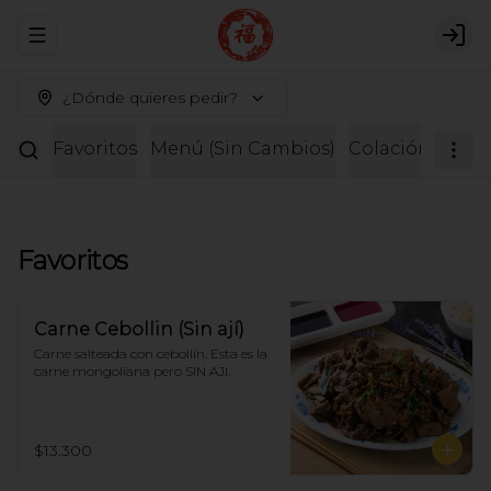
Abrir menu de navegación
Logi
¿Dónde quieres pedir?
Favoritos
Menú (Sin Cambios)
Colación
Entr
Favoritos
Carne Cebollin (Sin ají)
Carne salteada con cebollín. Esta es la 
carne mongoliana pero SIN AJI.
$13.300