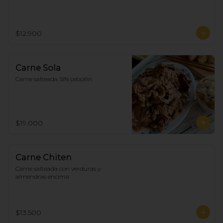
$12.900
Carne Sola
Carne salteada SIN cebollín
$19.000
Carne Chiten
Carne salteada con verduras y 
almendras encima
$13.500