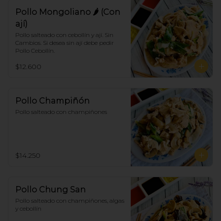
Pollo Mongoliano 🌶 (Con
ají)
Pollo salteado con cebollín y ají. Sin 
Cambios. Si desea sin ají debe pedir 
Pollo Cebollín.
$12.600
Pollo Champiñón
Pollo salteado con champiñones
$14.250
Pollo Chung San
Pollo salteado con champiñones, algas 
y cebollín