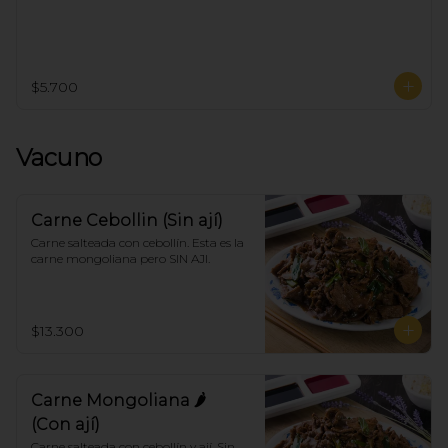
$5.700
Vacuno
Carne Cebollin (Sin ají)
Carne salteada con cebollín. Esta es la 
carne mongoliana pero SIN AJI.
$13.300
Carne Mongoliana 🌶
(Con ají)
Carne salteada con cebollín y ají. Sin 