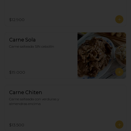
$12.900
Carne Sola
Carne salteada SIN cebollín
$19.000
Carne Chiten
Carne salteada con verduras y 
almendras encima
$13.500