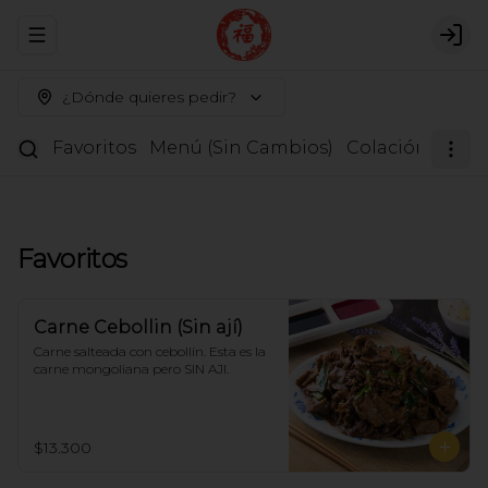
Abrir menu de navegación
Logi
¿Dónde quieres pedir?
Favoritos
Menú (Sin Cambios)
Colación
Entr
Favoritos
Carne Cebollin (Sin ají)
Carne salteada con cebollín. Esta es la 
carne mongoliana pero SIN AJI.
$13.300