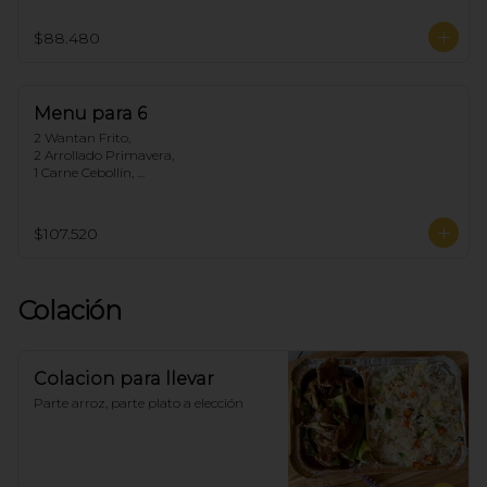
1 Chapsui Carne, 

1 Arrollado de Marisco, 

$88.480
1 Pollo Cebollín,

5 Arroz Chaufan
Menu para 6
2 Wantan Frito, 

2 Arrollado Primavera, 

1 Carne Cebollín, 

1 Diente de dragón de Pollo, 

1 Pollo Fuyon, 

1 Chapsui Especial, 

$107.520
1 Arrollado de Marisco, 

1 Pollo Cebollín, 

6 Arroz Chaufan
Colación
Colacion para llevar
Parte arroz, parte plato a elección