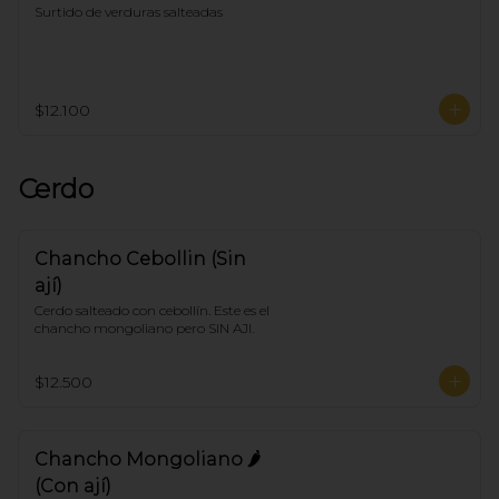
Surtido de verduras salteadas
$12.100
Cerdo
Chancho Cebollin (Sin
ají)
Cerdo salteado con cebollín. Este es el 
chancho mongoliano pero SIN AJI.
$12.500
Chancho Mongoliano 🌶
(Con ají)