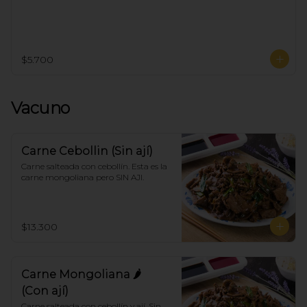
$5.700
Vacuno
Carne Cebollin (Sin ají)
Carne salteada con cebollín. Esta es la 
carne mongoliana pero SIN AJI.
$13.300
Carne Mongoliana 🌶
(Con ají)
Carne salteada con cebollín y ají. Sin 