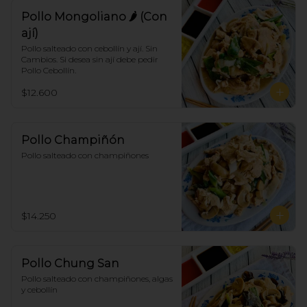
Pollo Mongoliano 🌶 (Con
ají)
Pollo salteado con cebollín y ají. Sin 
Cambios. Si desea sin ají debe pedir 
Pollo Cebollín.
$12.600
Pollo Champiñón
Pollo salteado con champiñones
$14.250
Pollo Chung San
Pollo salteado con champiñones, algas 
y cebollín