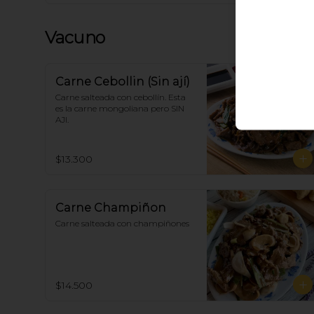
Vacuno
Carne Cebollin (Sin ají)
Carne salteada con cebollín. Esta 
es la carne mongoliana pero SIN 
AJI.
$13.300
Carne Champiñon
Carne salteada con champiñones
$14.500