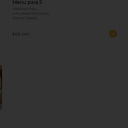
Menu para 5
1 Wantan Frito, 

2 Arrollado Primavera, 

1 Carne Cebollín, 

1 Diente de dragón de Pollo, 

1 Chapsui Carne, 

1 Arrollado de Marisco, 

$88.480
1 Pollo Cebollín,

5 Arroz Chaufan