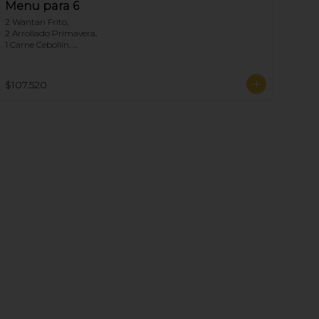
Menu para 6
2 Wantan Frito, 

2 Arrollado Primavera, 

1 Carne Cebollín, 

1 Diente de dragón de Pollo, 

1 Pollo Fuyon, 

1 Chapsui Especial, 

$107.520
1 Arrollado de Marisco, 

1 Pollo Cebollín, 

6 Arroz Chaufan