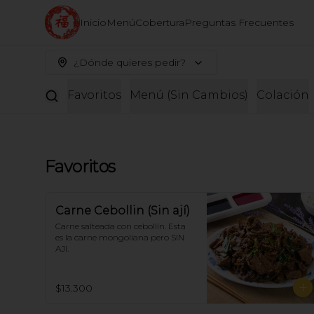
Inicio
Menú
Cobertura
Preguntas Frecuentes
¿Dónde quieres pedir?
Favoritos
Menú (Sin Cambios)
Colación
Favoritos
Carne Cebollin (Sin ají)
Carne salteada con cebollín. Esta 
es la carne mongoliana pero SIN 
AJI.
$13.300