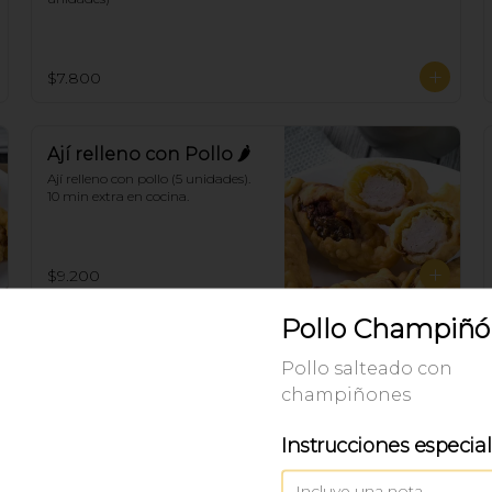
$7.800
Ají relleno con Pollo 🌶
Ají relleno con pollo (5 unidades). 
10 min extra en cocina.
$9.200
Pollo Champiñ
Hunan 🌶
Pollo salteado con
Masa rellena de pescado frito y ají. 
champiñones
10 min extra en cocina.
Instrucciones especia
$7.000