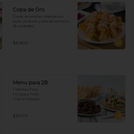
Copa de Oro
Copas de wantan rellenas con 
pollo, verduras y cola de camarón 
(8 unidades)
$8.800
Menu para 2B
1 Wantan Frito, 

1 Chapsui Pollo, 

1 Carne Cebollín, 

2 Arroz Chaufan
$35.170