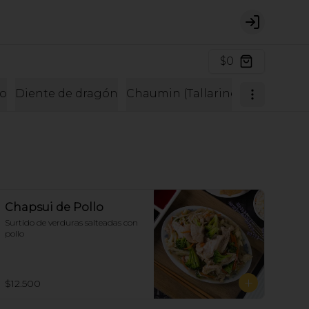
Login
$0
o
Diente de dragón
Chaumin (Tallarines)
Pescados
Chapsui de Pollo
Surtido de verduras salteadas con 
pollo
$12.500