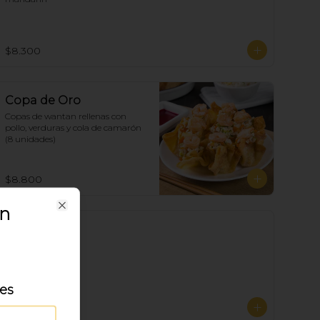
$8.300
Copa de Oro
Copas de wantan rellenas con 
pollo, verduras y cola de camarón 
(8 unidades)
$8.800
ón
Close
Papas Fritas
les
$5.700