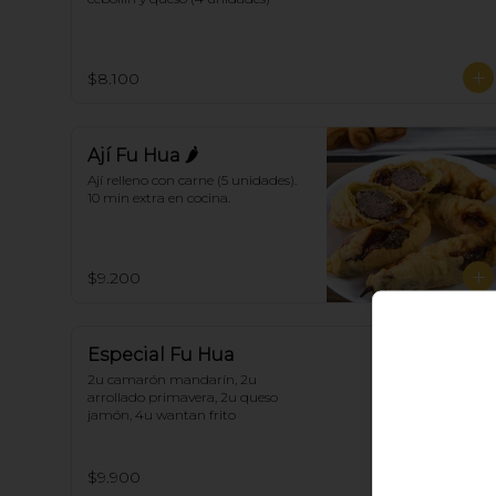
$8.100
Ají Fu Hua 🌶
Ají relleno con carne (5 unidades). 
10 min extra en cocina.
$9.200
Especial Fu Hua
2u camarón mandarín, 2u 
arrollado primavera, 2u queso 
jamón, 4u wantan frito
$9.900