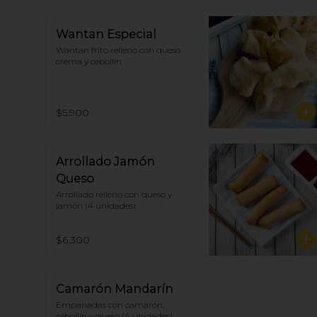
Wantan Especial
Wantan frito relleno con queso 
crema y cebollín
$5.900
Arrollado Jamón
Queso
Arrollado relleno con queso y 
jamón (4 unidades)
$6.300
Camarón Mandarín
Empanadas con camarón, 
cebollín y queso (4 unidades)