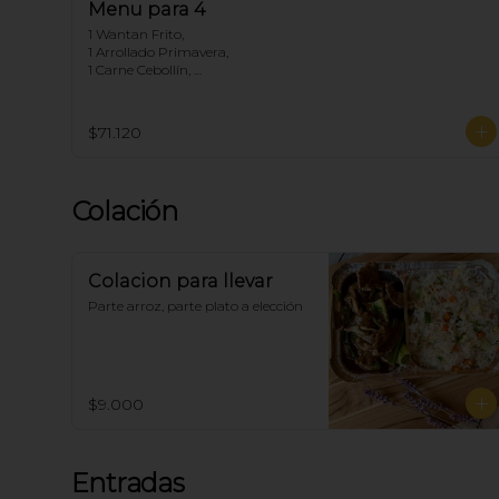
Menu para 4
1 Wantan Frito, 

1 Arrollado Primavera, 

1 Carne Cebollín, 

1 Diente de dragón de Pollo, 

1 Chapsui Carne, 

1 Pollo Cebollín, 

$71.120
4 Arroz Chaufan
Colación
Colacion para llevar
Parte arroz, parte plato a elección
$9.000
Entradas