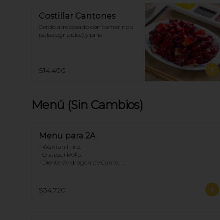
Costillar Cantones
Cerdo arrebosado con tamarindo 
(salsa agridulce) y piña
$14.400
Menú (Sin Cambios)
Menu para 2A
1 Wantan Frito, 

1 Chapsui Pollo, 

1 Diente de dragón de Carne, 

2 Arroz Chaufan
$34.720