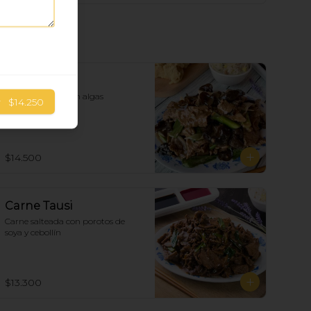
Carne Algas
Carne salteada con algas
r
$14.250
$14.500
Carne Tausi
Carne salteada con porotos de 
soya y cebollín
$13.300