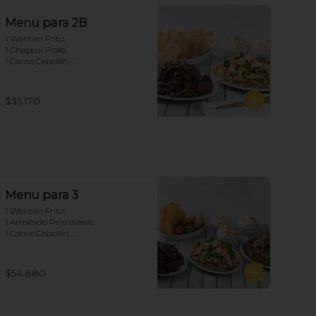
Menu para 2B
1 Wantan Frito, 

1 Chapsui Pollo, 

1 Carne Cebollín, 

2 Arroz Chaufan
$35.170
Menu para 3
1 Wantan Frito, 

1 Arrollado Primavera, 

1 Carne Cebollín, 

1 Chapsui Pollo, 

1 Diente de dragón de Carne, 

3 Arroz Chaufan
$54.880