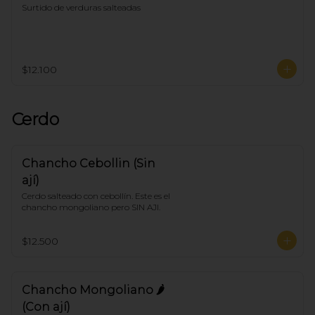
Surtido de verduras salteadas
$12.100
Cerdo
Chancho Cebollin (Sin
ají)
Cerdo salteado con cebollín. Este es el 
chancho mongoliano pero SIN AJI.
$12.500
Chancho Mongoliano 🌶
(Con ají)