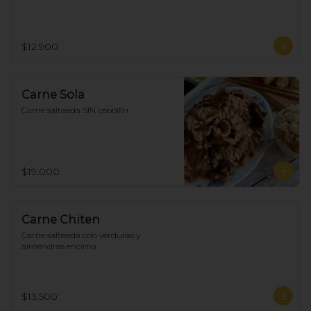
$12.900
Carne Sola
Carne salteada SIN cebollín
$19.000
Carne Chiten
Carne salteada con verduras y 
almendras encima
$13.500