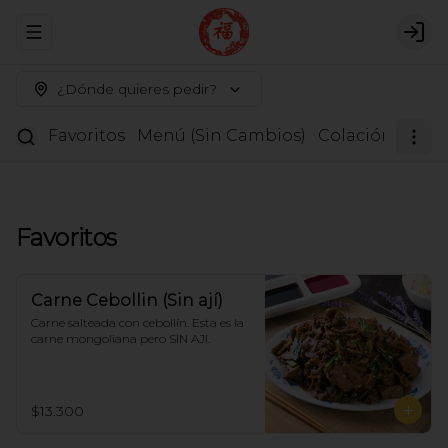
Abrir menu de navegación
Logi
¿Dónde quieres pedir?
Favoritos
Menú (Sin Cambios)
Colación
Entr
Favoritos
Carne Cebollin (Sin ají)
Carne salteada con cebollín. Esta es la 
carne mongoliana pero SIN AJI.
$13.300