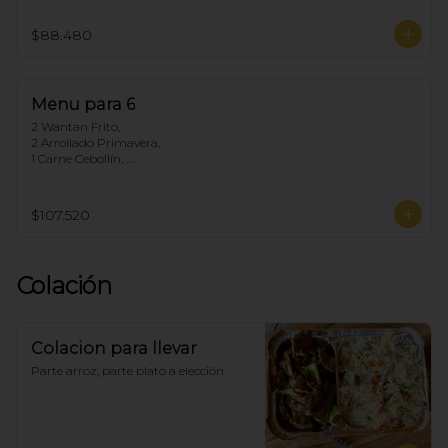
1 Chapsui Carne, 

1 Arrollado de Marisco, 

$88.480
1 Pollo Cebollín,

5 Arroz Chaufan
Menu para 6
2 Wantan Frito, 

2 Arrollado Primavera, 

1 Carne Cebollín, 

1 Diente de dragón de Pollo, 

1 Pollo Fuyon, 

1 Chapsui Especial, 

$107.520
1 Arrollado de Marisco, 

1 Pollo Cebollín, 

6 Arroz Chaufan
Colación
Colacion para llevar
Parte arroz, parte plato a elección