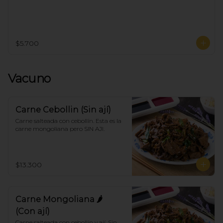
$5.700
Vacuno
Carne Cebollin (Sin ají)
Carne salteada con cebollín. Esta es la 
carne mongoliana pero SIN AJI.
$13.300
Carne Mongoliana 🌶
(Con ají)
Carne salteada con cebollín y ají. Sin 