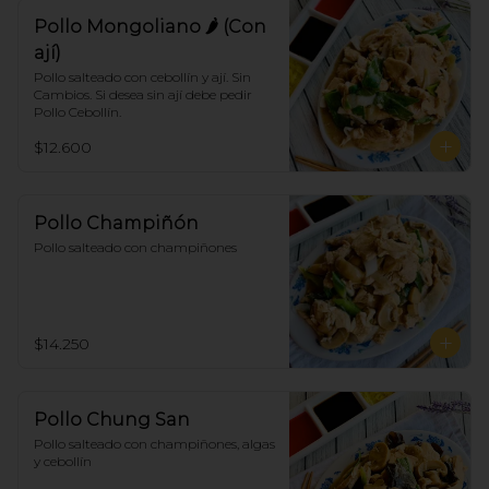
Pollo Mongoliano 🌶 (Con
ají)
Pollo salteado con cebollín y ají. Sin 
Cambios. Si desea sin ají debe pedir 
Pollo Cebollín.
$12.600
Pollo Champiñón
Pollo salteado con champiñones
$14.250
Pollo Chung San
Pollo salteado con champiñones, algas 
y cebollín