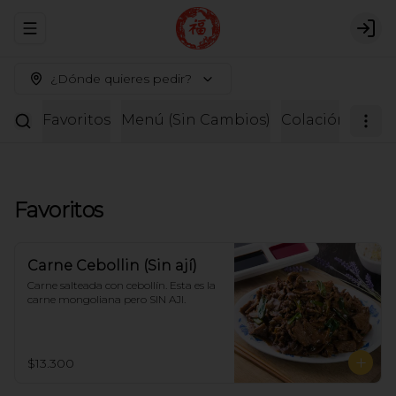
Abrir menu de navegación
Logi
¿Dónde quieres pedir?
Favoritos
Menú (Sin Cambios)
Colación
Entr
Favoritos
Carne Cebollin (Sin ají)
Carne salteada con cebollín. Esta es la 
carne mongoliana pero SIN AJI.
$13.300