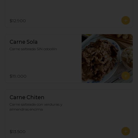
$12.900
Carne Sola
Carne salteada SIN cebollín
$19.000
Carne Chiten
Carne salteada con verduras y 
almendras encima
$13.500