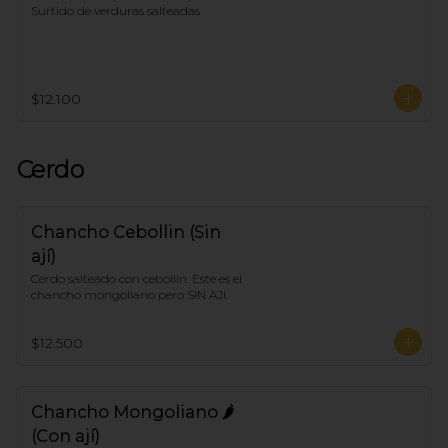
Surtido de verduras salteadas
$12.100
Cerdo
Chancho Cebollin (Sin
ají)
Cerdo salteado con cebollín. Este es el 
chancho mongoliano pero SIN AJI.
$12.500
Chancho Mongoliano 🌶
(Con ají)