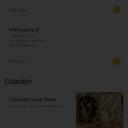
1 Chapsui Carne, 

1 Arrollado de Marisco, 

$88.480
1 Pollo Cebollín,

5 Arroz Chaufan
Menu para 6
2 Wantan Frito, 

2 Arrollado Primavera, 

1 Carne Cebollín, 

1 Diente de dragón de Pollo, 

1 Pollo Fuyon, 

1 Chapsui Especial, 

$107.520
1 Arrollado de Marisco, 

1 Pollo Cebollín, 

6 Arroz Chaufan
Colación
Colacion para llevar
Parte arroz, parte plato a elección