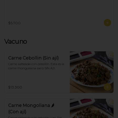
$5.700
Vacuno
Carne Cebollin (Sin ají)
Carne salteada con cebollín. Esta es la 
carne mongoliana pero SIN AJI.
$13.300
Carne Mongoliana 🌶
(Con ají)
Carne salteada con cebollín y ají. Sin 