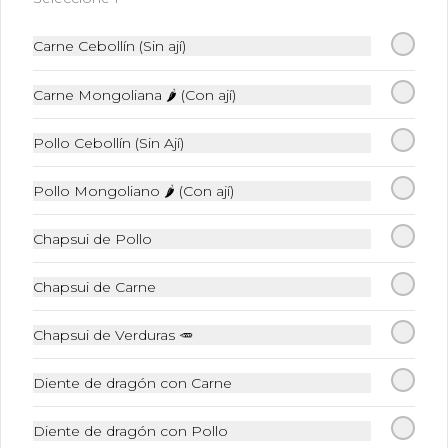
Diente de dragón con
Carne Cebollín (Sin ají)
Camarón
Diente de dragón salteado con 
Carne Mongoliana 🌶 (Con ají)
camarones
Pollo Cebollín (Sin Ají)
$21.800
Pollo Mongoliano 🌶 (Con ají)
Diente de dragón Solo
Chapsui de Pollo
Chapsui de Carne
$11.300
Chapsui de Verduras 🥕
Diente de dragón con Carne
Chaumin (Tallarines)
Diente de dragón con Pollo