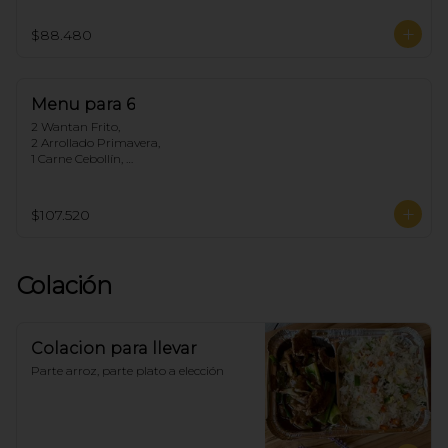
1 Chapsui Carne, 

1 Arrollado de Marisco, 

$88.480
1 Pollo Cebollín,

5 Arroz Chaufan
Menu para 6
2 Wantan Frito, 

2 Arrollado Primavera, 

1 Carne Cebollín, 

1 Diente de dragón de Pollo, 

1 Pollo Fuyon, 

1 Chapsui Especial, 

$107.520
1 Arrollado de Marisco, 

1 Pollo Cebollín, 

6 Arroz Chaufan
Colación
Colacion para llevar
Parte arroz, parte plato a elección