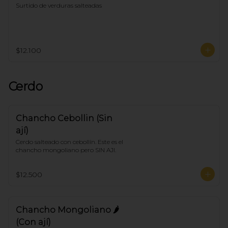
Surtido de verduras salteadas
$12.100
Cerdo
Chancho Cebollin (Sin
ají)
Cerdo salteado con cebollín. Este es el 
chancho mongoliano pero SIN AJI.
$12.500
Chancho Mongoliano 🌶
(Con ají)