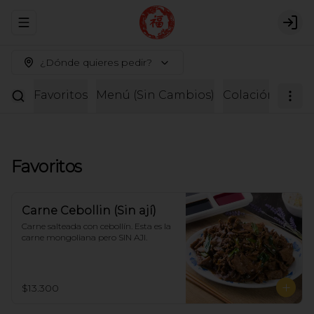
Abrir menu de navegación
Logi
¿Dónde quieres pedir?
Favoritos
Menú (Sin Cambios)
Colación
Entr
Favoritos
Carne Cebollin (Sin ají)
Carne salteada con cebollín. Esta es la 
carne mongoliana pero SIN AJI.
$13.300