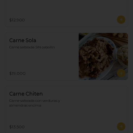
$12.900
Carne Sola
Carne salteada SIN cebollín
$19.000
Carne Chiten
Carne salteada con verduras y 
almendras encima
$13.500