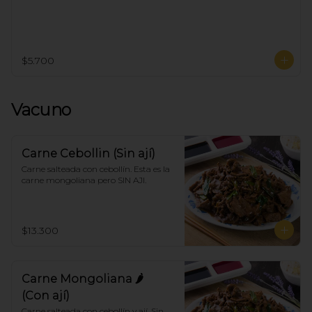
$5.700
Vacuno
Carne Cebollin (Sin ají)
Carne salteada con cebollín. Esta es la 
carne mongoliana pero SIN AJI.
$13.300
Carne Mongoliana 🌶
(Con ají)
Carne salteada con cebollín y ají. Sin 