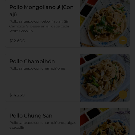
Pollo Mongoliano 🌶 (Con
ají)
Pollo salteado con cebollín y ají. Sin 
Cambios. Si desea sin ají debe pedir 
Pollo Cebollín.
$12.600
Pollo Champiñón
Pollo salteado con champiñones
$14.250
Pollo Chung San
Pollo salteado con champiñones, algas 
y cebollín