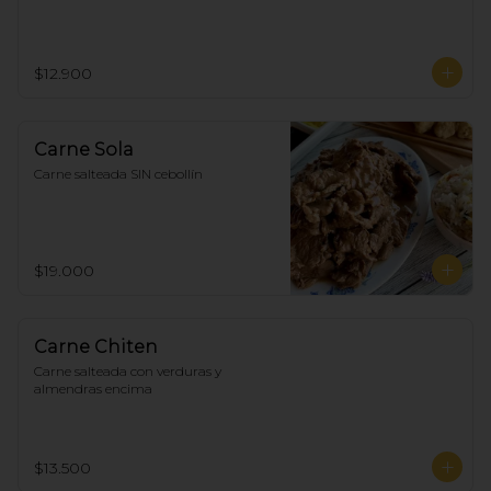
$12.900
Carne Sola
Carne salteada SIN cebollín
$19.000
Carne Chiten
Carne salteada con verduras y 
almendras encima
$13.500