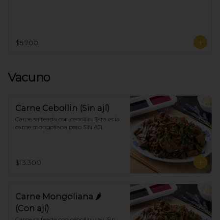
$5.700
Vacuno
Carne Cebollin (Sin ají)
Carne salteada con cebollín. Esta es la 
carne mongoliana pero SIN AJI.
$13.300
Carne Mongoliana 🌶
(Con ají)
Carne salteada con cebollín y ají. Sin 