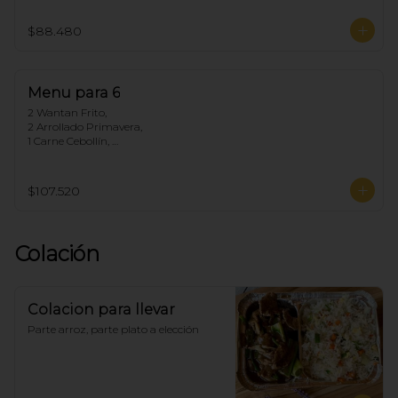
1 Chapsui Carne, 

1 Arrollado de Marisco, 

$88.480
1 Pollo Cebollín,

5 Arroz Chaufan
Menu para 6
2 Wantan Frito, 

2 Arrollado Primavera, 

1 Carne Cebollín, 

1 Diente de dragón de Pollo, 

1 Pollo Fuyon, 

1 Chapsui Especial, 

$107.520
1 Arrollado de Marisco, 

1 Pollo Cebollín, 

6 Arroz Chaufan
Colación
Colacion para llevar
Parte arroz, parte plato a elección