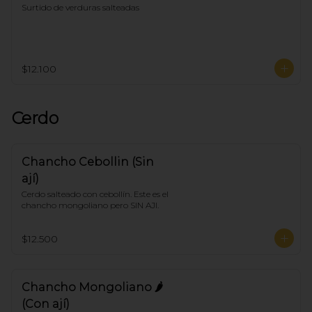
Surtido de verduras salteadas
$12.100
Cerdo
Chancho Cebollin (Sin
ají)
Cerdo salteado con cebollín. Este es el 
chancho mongoliano pero SIN AJI.
$12.500
Chancho Mongoliano 🌶
(Con ají)