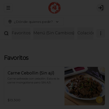
Abrir menu de navegación
Logi
¿Dónde quieres pedir?
Favoritos
Menú (Sin Cambios)
Colación
Entr
Favoritos
Carne Cebollin (Sin ají)
Carne salteada con cebollín. Esta es la 
carne mongoliana pero SIN AJI.
$13.300